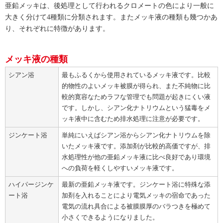
亜鉛メッキは、後処理として行われるクロメートの色により一般に
大きく分けて4種類に分類されます。またメッキ液の種類も幾つかあ
り、それぞれに特徴があります。
メッキ液の種類
シアン浴
最もふるくから使用されているメッキ液です。比較
的物性のよいメッキ被膜が得られ、また不純物に比
較的寛容なためラフな管理でも問題が起きにくい液
です。
しかし、シアン化ナトリウムという猛毒をメ
ッキ液中に含むため排水処理に注意が必要です。
ジンケート浴
単純にいえばシアン浴からシアン化ナトリウムを除
いたメッキ液です。添加剤が比較的高価ですが、排
水処理性が他の亜鉛メッキ液に比べ良好であり環境
への負荷を軽くしやすいメッキ液です。
ハイパージンケ
最新の亜鉛メッキ液です。ジンケート浴に特殊な添
ート浴
加剤を入れることにより電気メッキの宿命であった
電気の流れ具合による被膜膜厚のバラつきを極めて
小さくできるようになりました。