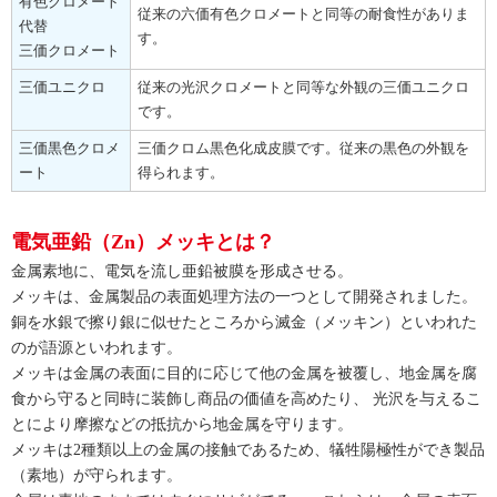
有色クロメート
従来の六価有色クロメートと同等の耐食性がありま
代替
す。
三価クロメート
三価ユニクロ
従来の光沢クロメートと同等な外観の三価ユニクロ
です。
三価黒色クロメ
三価クロム黒色化成皮膜です。従来の黒色の外観を
ート
得られます。
電気亜鉛（Zn）メッキとは？
金属素地に、電気を流し亜鉛被膜を形成させる。
メッキは、金属製品の表面処理方法の一つとして開発されました。
銅を水銀で擦り銀に似せたところから滅金（メッキン）といわれた
のが語源といわれます。
メッキは金属の表面に目的に応じて他の金属を被覆し、地金属を腐
食から守ると同時に装飾し商品の価値を高めたり、 光沢を与えるこ
とにより摩擦などの抵抗から地金属を守ります。
メッキは2種類以上の金属の接触であるため、犠牲陽極性ができ製品
（素地）が守られます。