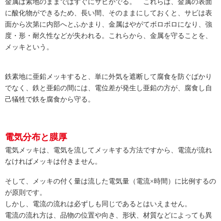
金属は素地のままではすぐにサビがでる。 これらは、金属の表面
に酸化物ができるため、長い間、そのままにしておくと、サビは表
面から次第に内部へとふかまり、金属はやがてボロボロになり、強
度・形・耐久性などが失われる。これらから、金属を守ることを、
メッキという。
鉄素地に亜鉛メッキすると、単に外気を遮断して腐食を防ぐばかり
でなく、鉄と亜鉛の間には、電位差が発生し亜鉛の方が、腐食し自
己犠牲で鉄を腐食から守る。
電気分布と膜厚
電気メッキは、電気を流してメッキする方法ですから、電流が流れ
なければメッキは付きません。
そして、メッキの付く量は流した電気量（電流×時間）に比例するの
が原則です。
しかし、電流の流れは必ずしも同じであるとはいえません。
電流の流れ方は、品物の位置や向き、形状、材質などによっても異