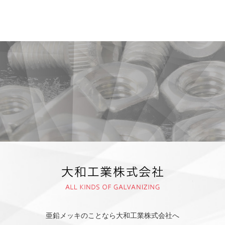
大和
亜鉛メッキのことなら大和工業株式会社へ