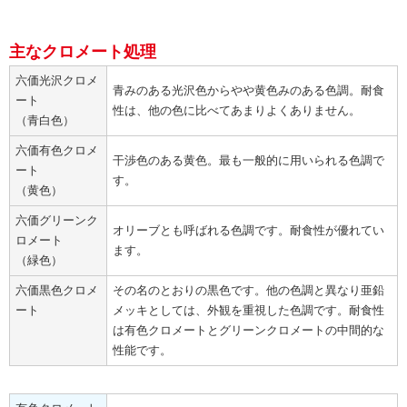
主なクロメート処理
六価光沢クロメ
青みのある光沢色からやや黄色みのある色調。耐食
ート
性は、他の色に比べてあまりよくありません。
（青白色）
六価有色クロメ
干渉色のある黄色。最も一般的に用いられる色調で
ート
す。
（黄色）
六価グリーンク
オリーブとも呼ばれる色調です。耐食性が優れてい
ロメート
ます。
（緑色）
六価黒色クロメ
その名のとおりの黒色です。他の色調と異なり亜鉛
ート
メッキとしては、外観を重視した色調です。耐食性
は有色クロメートとグリーンクロメートの中間的な
性能です。