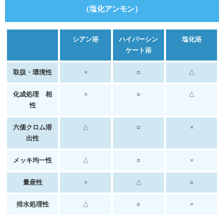
（塩化アンモン）
シアン浴
ハイパーシン
塩化浴
ケート浴
取扱・環境性
×
○
△
化成処理 相
×
○
△
性
六価クロム溶
△
○
×
出性
メッキ均一性
△
○
×
量産性
×
△
○
排水処理性
△
○
×